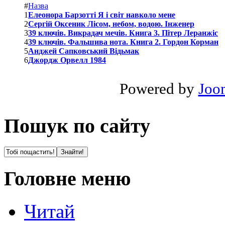
#
Назва
1
Елеонора Барзотті Я і світ навколо мене
2
Сергій Оксеник Лісом, небом, водою. Інженер
3
39 ключів. Викрадач мечів. Книга 3. Пітер Леранжіс
4
39 ключів. Фальшива нота. Книга 2. Гордон Корман
5
Анджей Сапковський Відьмак
6
Джордж Орвелл 1984
Powered by
Joo
Пошук по сайту
Головне меню
Читай