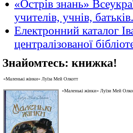
«Острів знань» Всеукра
учителів, учнів, батьків
Електронний каталог Ів
централізованої бібліот
Знайомтесь: книжка!
«Маленькі жінки» Луїза Мей Олкотт
«Маленькі жінки» Луїзи Мей Олкот