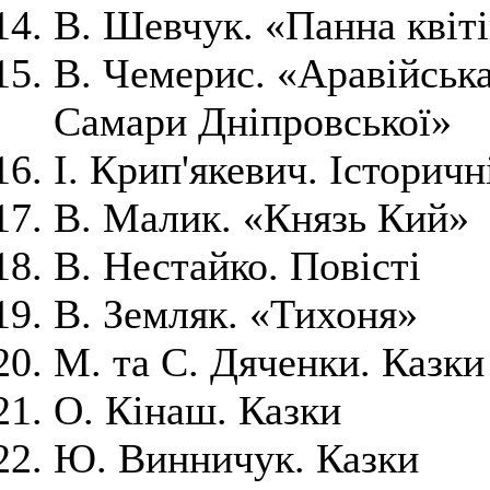
В. Шевчук. «Панна квіт
В. Чемерис. «Аравійськ
Самари Дніпровської»
І. Крип'якевич. Історичн
В. Малик. «Князь Кий»
В. Нестайко. Повісті
В. Земляк. «Тихоня»
М. та С. Дяченки. Казки
О. Кінаш. Казки
Ю. Винничук. Казки