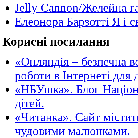
Jelly Cannon/Желейна г
Елеонора Барзотті Я і с
Корисні посилання
«Oнляндія – безпечна в
роботи в Інтернеті для д
«НБУшка». Блог Націона
дітей.
«Читанка». Сайт містит
чудовими малюнками.