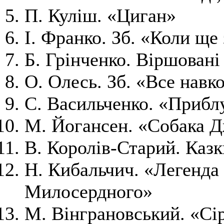
П. Куліш. «Циган»
І. Франко. Зб. «Коли ще
Б. Грінченко. Віршовані
О. Олесь. Зб. «Все навк
С. Васильченко. «Прибл
М. Йогансен. «Собака 
В. Королів-Старий. Казк
Н. Кибальчич. «Легенда
Милосердного»
М. Вінграновський. «Сі