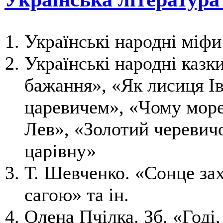
Українські народні міфи
Українські народні казк
бажання», «Як лисиця І
царевичем», «Чому море 
Лев», «Золотий черевичо
царівну»
Т. Шевченко. «Сонце за
сагою» та ін.
Олена Пчілка. Зб. «Годі,