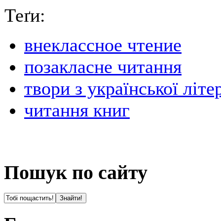
Теґи:
внеклассное чтение
позакласне читання
твори з української літе
читання книг
Пошук по сайту