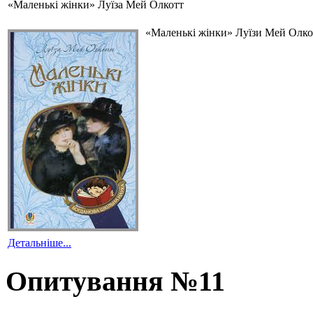
«Маленькі жінки» Луїза Мей Олкотт
«Маленькі жінки» Луїзи Мей Олкот
Детальніше...
Опитування №11