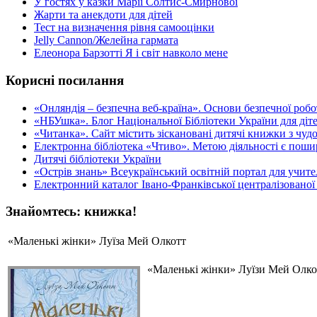
У гостях у казки Марії Солтис-Смирнової
Жарти та анекдоти для дітей
Тест на визначення рівня самооцінки
Jelly Cannon/Желейна гармата
Елеонора Барзотті Я і світ навколо мене
Корисні посилання
«Oнляндія – безпечна веб-країна». Основи безпечної роботи
«НБУшка». Блог Національної Бібліотеки України для діте
«Читанка». Сайт містить зіскановані дитячі книжки з чу
Електронна бібліотека «Чтиво». Метою діяльності є пошир
Дитячі бібліотеки України
«Острів знань» Всеукраїнський освітній портал для учителі
Електронний каталог Івано-Франківської централізованої 
Знайомтесь: книжка!
«Маленькі жінки» Луїза Мей Олкотт
«Маленькі жінки» Луїзи Мей Олкот