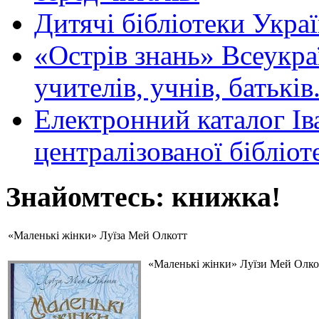
Дитячі бібліотеки Укра
«Острів знань» Всеукра
учителів, учнів, батьків
Електронний каталог Ів
централізованої бібліот
Знайомтесь: книжка!
«Маленькі жінки» Луїза Мей Олкотт
«Маленькі жінки» Луїзи Мей Олкот