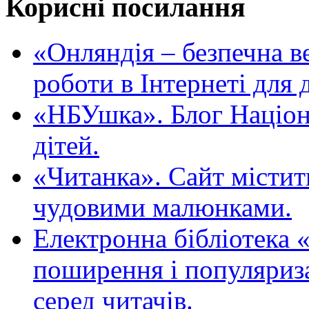
Корисні посилання
«Oнляндія – безпечна в
роботи в Інтернеті для д
«НБУшка». Блог Націона
дітей.
«Читанка». Сайт містит
чудовими малюнками.
Електронна бібліотека 
поширення і популяриза
серед читачів.