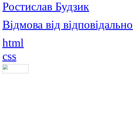
Ростислав Будзик
Відмова від відповідально
html
css