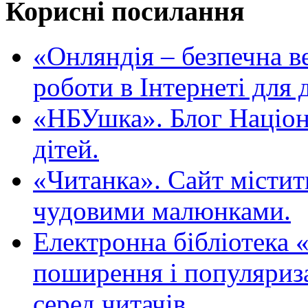
Корисні посилання
«Oнляндія – безпечна в
роботи в Інтернеті для д
«НБУшка». Блог Націона
дітей.
«Читанка». Сайт містит
чудовими малюнками.
Електронна бібліотека 
поширення і популяриза
серед читачів.