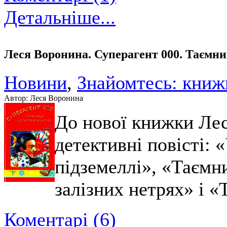
Детальніше...
Леся Воронина. Суперагент 000. Таємни
Новини
,
Знайомтесь: книж
Автор: Леся Воронина
До нової книжки Ле
детективні повісті: 
підземеллі», «Таємн
залізних нетрях» і «
Коментарі (6)