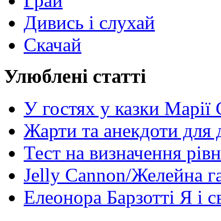
Грай
Дивись і слухай
Скачай
Улюблені статті
У гостях у казки Марії
Жарти та анекдоти для 
Тест на визначення рів
Jelly Cannon/Желейна г
Елеонора Барзотті Я і с