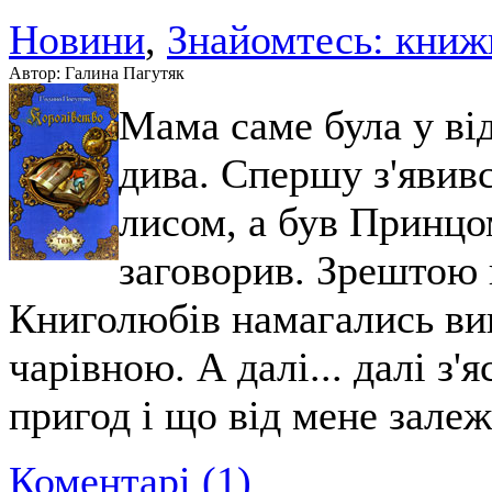
Новини
,
Знайомтесь: книж
Автор: Галина Пагутяк
Мама саме була у від
дива. Спершу з'явив
лисом, а був Принцо
заговорив. Зрештою 
Книголюбів намагались вик
чарівною. А далі... далі з'
пригод і що від мене залеж
Коментарі (1)