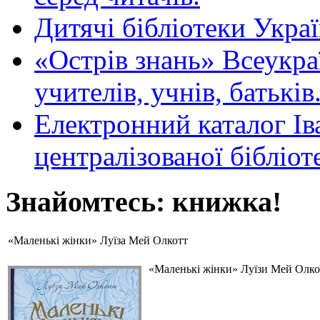
Дитячі бібліотеки Укра
«Острів знань» Всеукра
учителів, учнів, батьків
Електронний каталог Ів
централізованої бібліот
Знайомтесь: книжка!
«Маленькі жінки» Луїза Мей Олкотт
«Маленькі жінки» Луїзи Мей Олкот