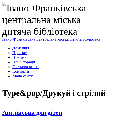
Івано-Франківська центральна міська дитяча бібліотека
Домашня
Про нас
Новини
Наші поради
Гостьова книга
Контакти
Мапа сайту
Type&pop/Друкуй і стріляй
Англійська для дітей