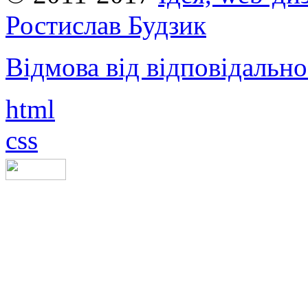
Ростислав Будзик
Відмова від відповідально
html
css