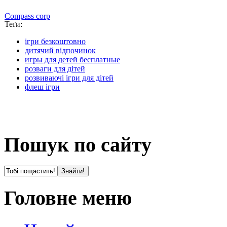
Compass corp
Теґи:
ігри безкоштовно
дитячий відпочинок
игры для детей бесплатные
розваги для дітей
розвиваючі ігри для дітей
флеш ігри
Пошук по сайту
Головне меню