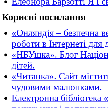
Елеонора Барзотті Я і с
Корисні посилання
«Oнляндія – безпечна в
роботи в Інтернеті для д
«НБУшка». Блог Націона
дітей.
«Читанка». Сайт містит
чудовими малюнками.
Електронна бібліотека 