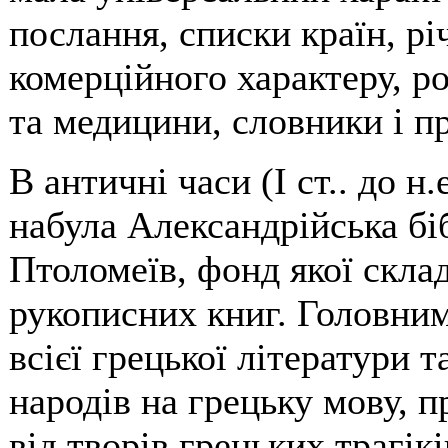
послання, списки країн, річ
комерційного характеру, р
та медицини, словники і пр
В античні часи (I ст.. до н
набула Александрійська біб
Птоломеїв, фонд якої склад
рукописних книг. Головним
всієї грецької літератури 
народів на грецьку мову, 
від творів грецьких трагік