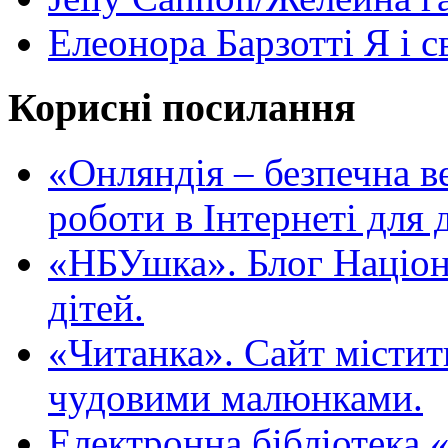
Елеонора Барзотті Я і с
Корисні посилання
«Oнляндія – безпечна в
роботи в Інтернеті для д
«НБУшка». Блог Націона
дітей.
«Читанка». Сайт містит
чудовими малюнками.
Електронна бібліотека 