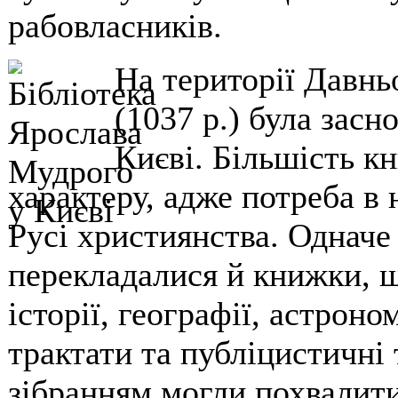
рабовласників.
На території Давньо
(1037 р.) була зас
Києві. Більшість к
характеру, адже потреба в
Русі християнства. Одначе
перекладалися й книжки, щ
історії, географії, астроно
трактати та публіцистичні
зібранням могли похвалити