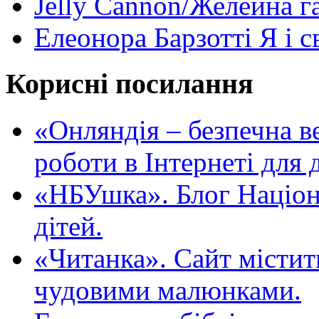
Jelly Cannon/Желейна г
Елеонора Барзотті Я і с
Корисні посилання
«Oнляндія – безпечна в
роботи в Інтернеті для д
«НБУшка». Блог Націона
дітей.
«Читанка». Сайт містит
чудовими малюнками.