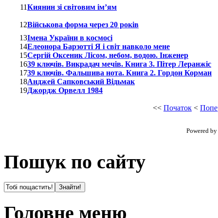
11
Киянин зі світовим ім’ям
12
Військова форма через 20 років
13
Імена України в космосі
14
Елеонора Барзотті Я і світ навколо мене
15
Сергій Оксеник Лісом, небом, водою. Інженер
16
39 ключів. Викрадач мечів. Книга 3. Пітер Леранжіс
17
39 ключів. Фальшива нота. Книга 2. Гордон Корман
18
Анджей Сапковський Відьмак
19
Джордж Орвелл 1984
<<
Початок
<
Попе
Powered b
Пошук по сайту
Головне меню