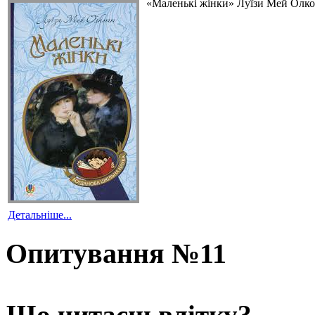
«Маленькі жінки» Луїзи Мей Олкот
Детальніше...
Опитування №11
Що читаєш влітку?