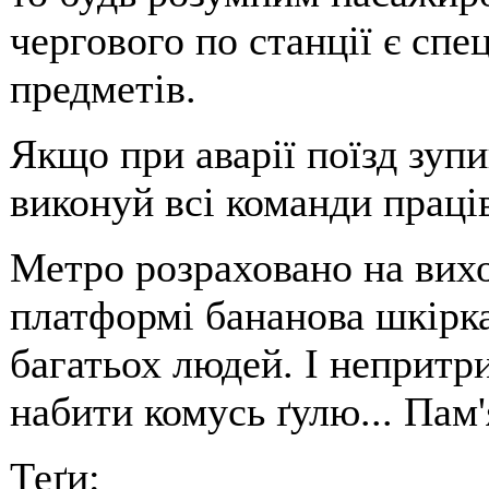
чергового по станції є спе
предметів.
Якщо при аварії поїзд зупи
виконуй всі команди праці
Метро розраховано на вих
платформі бананова шкірка
багатьох людей. І непритр
набити комусь ґулю... Пам'
Теґи: