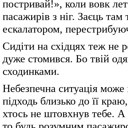
постривай!», коли вовк лет
пасажирів з ніг. Заєць та
ескалатором, перестрибуюч
Сидіти на східцях теж не 
дуже стомився. Бо твій од
сходинками.
Небезпечна ситуація може
підходь близько до її краю
хтось не штовхнув тебе. А
то будь розумним пасажиро