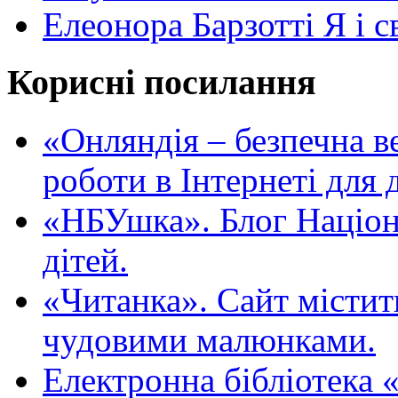
Елеонора Барзотті Я і с
Корисні посилання
«Oнляндія – безпечна в
роботи в Інтернеті для д
«НБУшка». Блог Націона
дітей.
«Читанка». Сайт містит
чудовими малюнками.
Електронна бібліотека 