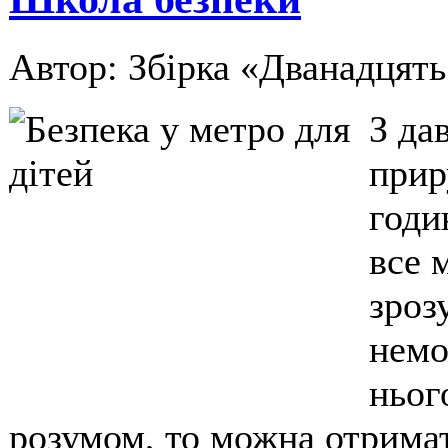
Автор: Збірка «Дванадцять
З да
прир
годи
все 
зроз
немо
ньог
розумом, то можна отримат