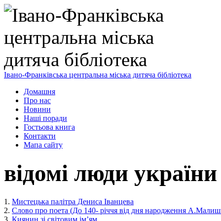
Івано-Франківська центральна міська дитяча бібліотека
Домашня
Про нас
Новини
Наші поради
Гостьова книга
Контакти
Мапа сайту
відомі люди україни
1.
Мистецька палітра Дениса Іванцева
2.
Слово про поета (До 140- річчя від дня народження А.Малиш
3.
Киянин зі світовим ім’ям