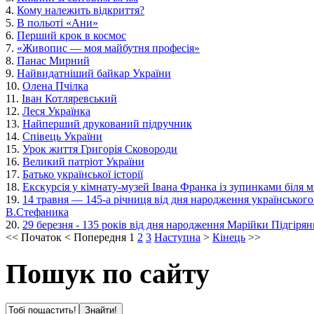
4.
Кому належить відкриття?
5.
В польоті «Ани»
6.
Перший крок в космос
7.
«Живопис — моя майбутня професія»
8.
Панас Мирний
9.
Найвидатніший байкар України
10.
Олена Пчілка
11.
Іван Котляревський
12.
Леся Українка
13.
Найперший друкований підручник
14.
Співець України
15.
Урок життя Григорія Сковороди
16.
Великий патріот України
17.
Батько української історії
18.
Екскурсія у кімнату-музей Івана Франка із зупинками біля мі
19.
14 травня — 145-а річниця від дня народження українськог
В.Стефаника
20.
29 березня - 135 років від дня народження Марійки Підгіря
<<
Початок
<
Попередня
1
2
3
Наступна
>
Кінець
>>
Пошук по сайту