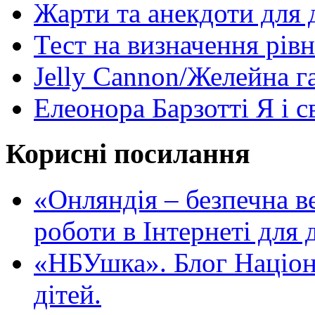
Жарти та анекдоти для 
Тест на визначення рів
Jelly Cannon/Желейна г
Елеонора Барзотті Я і с
Корисні посилання
«Oнляндія – безпечна в
роботи в Інтернеті для д
«НБУшка». Блог Націона
дітей.