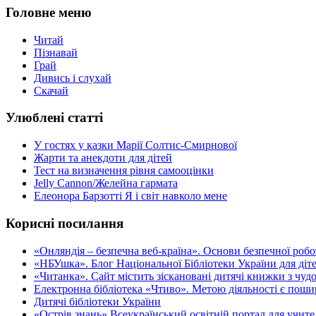
Головне меню
Читай
Пізнавай
Грай
Дивись і слухай
Скачай
Улюблені статті
У гостях у казки Марії Солтис-Смирнової
Жарти та анекдоти для дітей
Тест на визначення рівня самооцінки
Jelly Cannon/Желейна гармата
Елеонора Барзотті Я і світ навколо мене
Корисні посилання
«Oнляндія – безпечна веб-країна». Основи безпечної роботи
«НБУшка». Блог Національної Бібліотеки України для діте
«Читанка». Сайт містить зіскановані дитячі книжки з чу
Електронна бібліотека «Чтиво». Метою діяльності є пошир
Дитячі бібліотеки України
«Острів знань» Всеукраїнський освітній портал для учителі