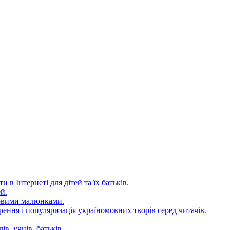
 в Інтернеті для дітей та їх батьків.
й.
довими малюнками.
ення і популяризація україномовних творів серед читачів.
в, учнів, батьків.