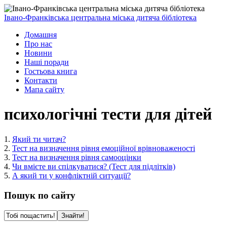
Івано-Франківська центральна міська дитяча бібліотека
Домашня
Про нас
Новини
Наші поради
Гостьова книга
Контакти
Мапа сайту
психологічні тести для дітей
1.
Який ти читач?
2.
Тест на визначення рівня емоційної врівноваженості
3.
Тест на визначення рівня самооцінки
4.
Чи вмієте ви спілкуватися? (Тест для підлітків)
5.
А який ти у конфліктній ситуації?
Пошук по сайту