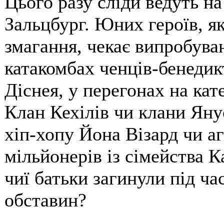
Цього разу сліди ведуть н
Зальцбург. Юних героїв, я
змагання, чекає випробуван
катакомбах ченців-бенедик
Діснея, у перегонах на кат
Клан Кехілів чи клани Яну
хіп-хопу Йона Візард чи а
мільйонерів із сімейства Ка
чиї батьки загинули під ча
обставин?