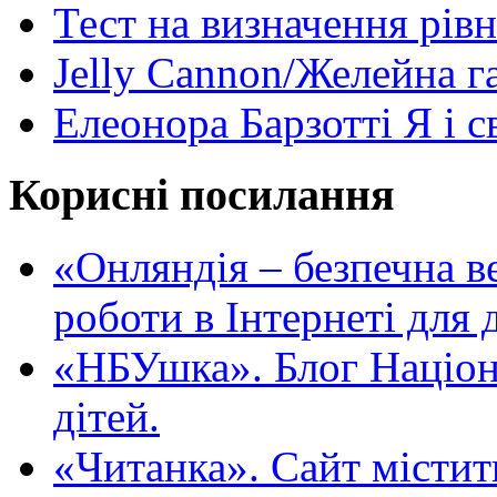
Тест на визначення рів
Jelly Cannon/Желейна г
Елеонора Барзотті Я і с
Корисні посилання
«Oнляндія – безпечна в
роботи в Інтернеті для д
«НБУшка». Блог Націона
дітей.
«Читанка». Сайт містит