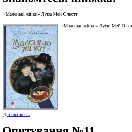
«Маленькі жінки» Луїза Мей Олкотт
«Маленькі жінки» Луїзи Мей Олкот
Детальніше...
Опитування №11