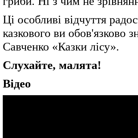
гриби. Ні з чим не зрівнянн
Ці особливі відчуття радос
казкового ви обов'язково зн
Савченко «Казки лісу».
Слухайте, малята!
Відео