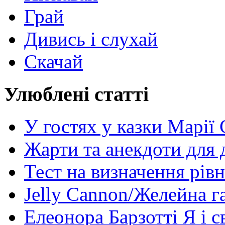
Грай
Дивись і слухай
Скачай
Улюблені статті
У гостях у казки Марії
Жарти та анекдоти для 
Тест на визначення рів
Jelly Cannon/Желейна г
Елеонора Барзотті Я і с