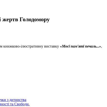
ті жертв Голодомору
чам книжково-ілюстративну виставку
«Моєї пам'яті печаль...»
,
чки з дитинства
дності та Cвободи.