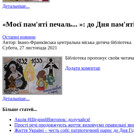
Детальніше...
«Моєї пам'яті печаль... »: до Дня пам'я
Останні новини
Автор: Івано-Франківська центральна міська дитяча бібліотека
Субота, 27 листопада 2021
Бібліотека пропонує своїм чита
Додати коментар
Детальніше...
Більше статей...
Акція #ЩедрийВівторок: долучайся!
Прості речі продовжують життя: виховуємо правильні зви
Життя Україні – честь собі: патріотичний нарис до Дня Гі