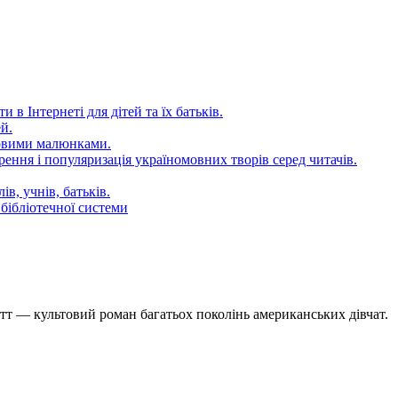
 в Інтернеті для дітей та їх батьків.
й.
довими малюнками.
ення і популяризація україномовних творів серед читачів.
в, учнів, батьків.
бібліотечної системи
т — культовий роман багатьох поколінь американських дівчат.