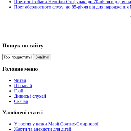
Поетичні забави Неоніли Стефурак: до 70-річчя від дня н
Поет абсолютного слуху: до 85-річчя від дня народження
Пошук по сайту
Головне меню
Читай
Пізнавай
Грай
Дивись і слухай
Скачай
Улюблені статті
У гостях у казки Марії Солтис-Смирнової
Жарти та анекдоти для дітей