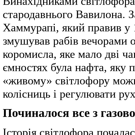
Винахідниками світлофора
стародавнього Вавилона. З
Хаммурапі, який правив у 1
змушував рабів вечорами о
коромисла, яке мало дві ча
ємностях була нафта, яку 
«живому» світлофору можн
колісниць і регулювати рух
Починалося все з газов
Історія світлофора почалас