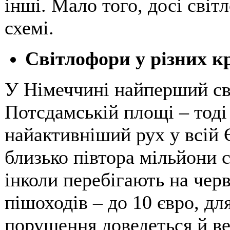
інші. Мало того, досі сві
схемі.
Світлофори у різних кр
У Німеччині найперший св
Потсдамській площі – тоді
найактивніший рух у всій 
близько півтора мільйони с
інколи перебігають на чер
пішоходів – до 10 євро, для
порушення доведеться й ве