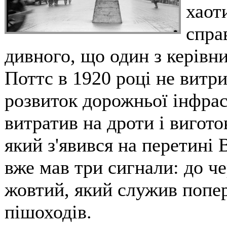
хаот
спра
дивного, що один з керівни
Поттс в 1920 році не витри
розвиток дорожньої інфрас
витратив на дроти і вигот
який з'явився на перетині 
вже мав три сигнали: до че
жовтий, який служив попер
пішоходів.