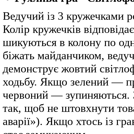
Ведучий із 3 кружечками р
Колір кружечків відповіда
шикуються в колону по одн
біжать майданчиком, ведуч
демонструє жовтий світлоф
ходьбу. Якщо зелений — п
червоний — зупиняються. 
так, щоб не штовхнути тов
аварії»). Якщо хтось із гра