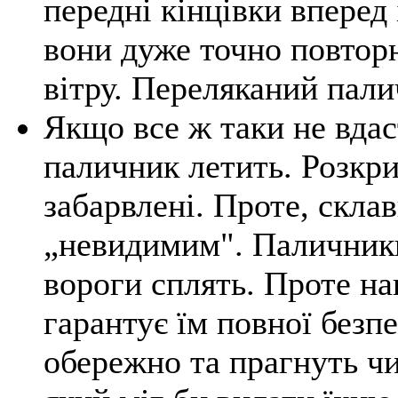
передні кінцівки вперед
вони дуже точно повтор
вітру. Переляканий пали
Якщо все ж таки не вдас
паличник летить. Розкри
забарвлені. Проте, скла
„невидимим". Паличники
вороги сплять. Проте на
гарантує їм повної безп
обережно та прагнуть ч