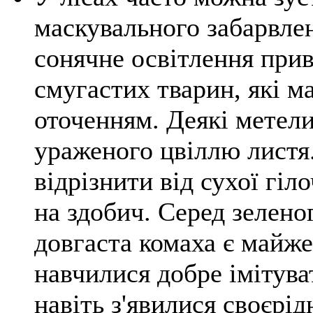
маскувального забарвле
сонячне освітлення прив
смугастих тварин, які м
оточенням. Деякі метели
ураженого цвіллю листя.
відрізнити від сухої гі
на здобич. Серед зеленог
довгаста комаха є майже
навчилися добре імітуват
навіть з'явилися своєрі