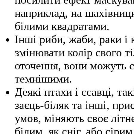
наприклад, на шахівницю
білими квадратами.
Інші риби, жаби, раки і
змінювати колір свого т
оточення, вони можуть 
темнішими.
Деякі птахи і ссавці, та
заєць-біляк та інші, пр
умов, міняють своє літн
білим, як сніг, або сірим