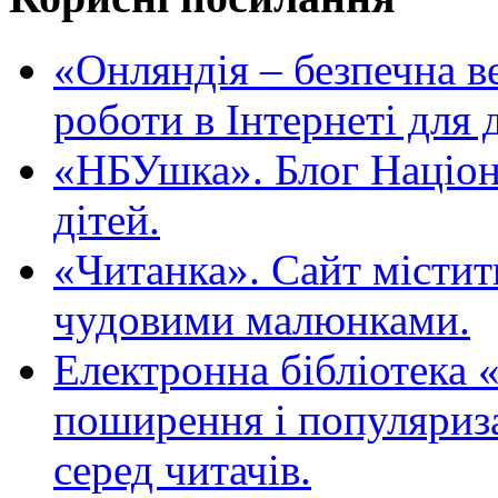
«Oнляндія – безпечна в
роботи в Інтернеті для д
«НБУшка». Блог Націона
дітей.
«Читанка». Сайт містит
чудовими малюнками.
Електронна бібліотека 
поширення і популяриза
серед читачів.