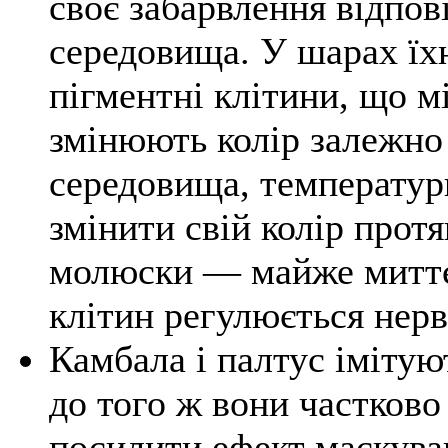
своє забарвлення відпо
середовища. У шарах їх
пігментні клітини, що м
змінюють колір залежно
середовища, температур
змінити свій колір прот
молюски — майже миттєв
клітин регулюється нер
Камбала і палтус імітую
до того ж вони частково
посилити ефект маскува