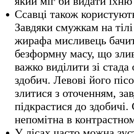
який міг би видати їхню
Ссавці також користуют
Завдяки смужкам на тілі
жирафа мисливець бачит
безформну масу, що злив
важко виділити зі стада
здобич. Левові його піс
злитися з оточенням, за
підкрастися до здобичі.
непомітна в контрастном
У лісах часто можна зу