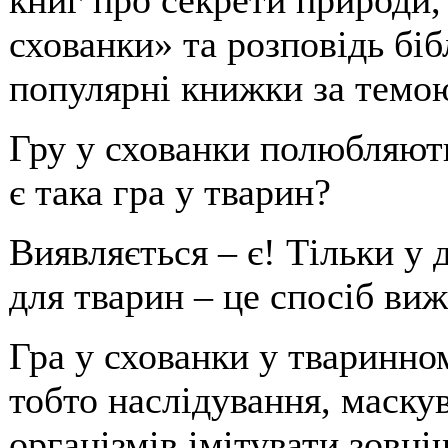
книг про секрети природи,
схованки» та розповідь біб
популярні книжки за темою
Гру у схованки полюбляють 
є така гра у тварин?
Виявляється – є! Тільки у 
для тварин – це спосіб ви
Гра у схованки у тваринном
тобто наслідування, маску
організмів імітувати зовні