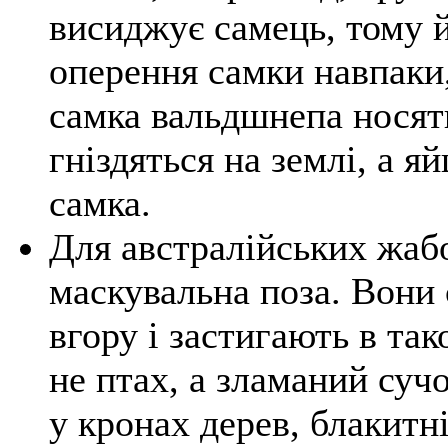
висиджує самець, тому й
оперення самки навпаки,
самка вальдшнепа носять
гніздяться на землі, а я
самка.
Для австралійських жаб
маскувальна поза. Вони 
вгору і застигають в так
не птах, а зламаний суч
у кронах дерев, блакитні