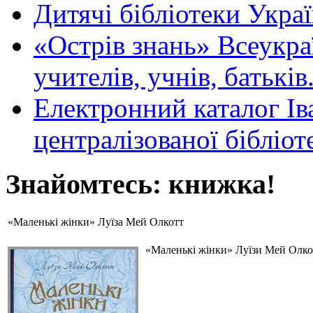
Дитячі бібліотеки Укра
«Острів знань» Всеукра
учителів, учнів, батьків
Електронний каталог Ів
централізованої бібліот
Знайомтесь: книжка!
«Маленькі жінки» Луїза Мей Олкотт
«Маленькі жінки» Луїзи Мей Олкот