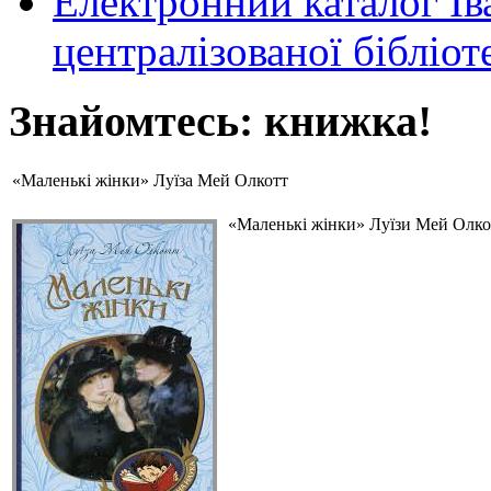
Електронний каталог Ів
централізованої бібліот
Знайомтесь: книжка!
«Маленькі жінки» Луїза Мей Олкотт
«Маленькі жінки» Луїзи Мей Олкот