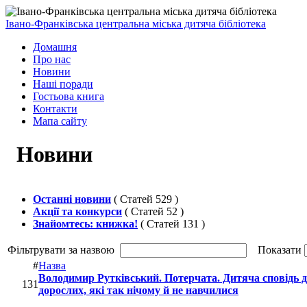
Івано-Франківська центральна міська дитяча бібліотека
Домашня
Про нас
Новини
Наші поради
Гостьова книга
Контакти
Мапа сайту
Новини
Останні новини
( Статей 529 )
Акції та конкурси
( Статей 52 )
Знайомтесь: книжка!
( Статей 131 )
Фільтрувати за назвою
Показати
#
Назва
Володимир Рутківський. Потерчата. Дитяча сповідь 
131
дорослих, які так нічому й не навчилися