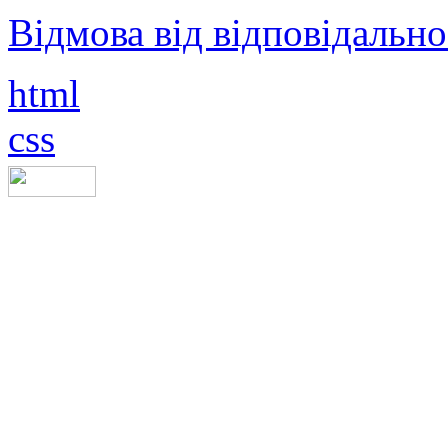
Відмова від відповідально
html
css