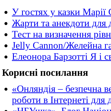
У гостях у казки Марії
Жарти та анекдоти для 
Тест на визначення рів
Jelly Cannon/Желейна г
Елеонора Барзотті Я і с
Корисні посилання
«Oнляндія – безпечна в
роботи в Інтернеті для д
«НБУшка». Блог Націона