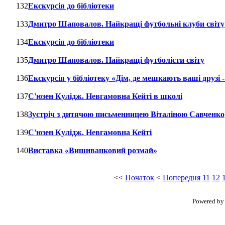
132
Екскурсія до бібліотеки
133
Дмитро Шаповалов. Найкращі футбольні клуби світу
134
Екскурсія до бібліотеки
135
Дмитро Шаповалов. Найкращі футболісти світу
136
Екскурсія у бібліотеку «Дім, де мешкають ваші друзі 
137
С'юзен Кулідж. Невгамовна Кейті в школі
138
Зустріч з дитячою письменницею Віталіною Савченко
139
С'юзен Кулідж. Невгамовна Кейті
140
Виставка «Вишиванковий розмай»
<<
Початок
<
Попередня
11
12
Powered b